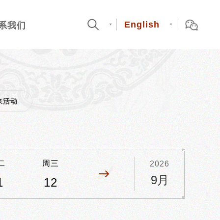
English
系我们
来活动
二
周三
周四
周五
周六
2026
9月
1
12
13
14
15