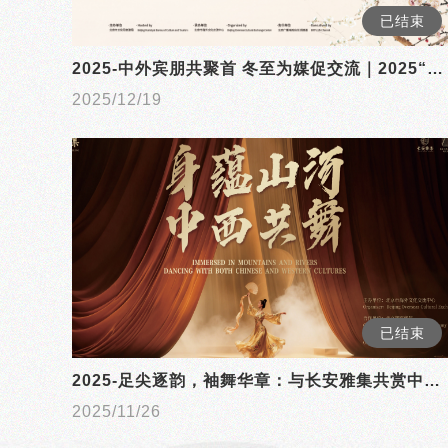
已结束
2025-中外宾朋共聚首 冬至为媒促交流｜2025“你好，北京”冬至启春韵活动成功举办
2025/12/19
已结束
2025-足尖逐韵，袖舞华章：与长安雅集共赏中西古典舞之美
2025/11/26