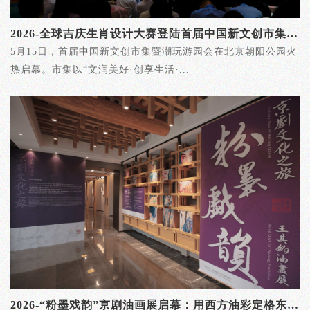
2026-全球吉庆生肖设计大赛登陆首届中国新文创市集暨潮玩游园会
5月15日，首届中国新文创市集暨潮玩游园会在北京朝阳公园火
热启幕。市集以“文润美好·创享生活·...
2026-“粉墨戏韵”京剧油画展启幕：用西方油彩定格东方国粹的永恒瞬间