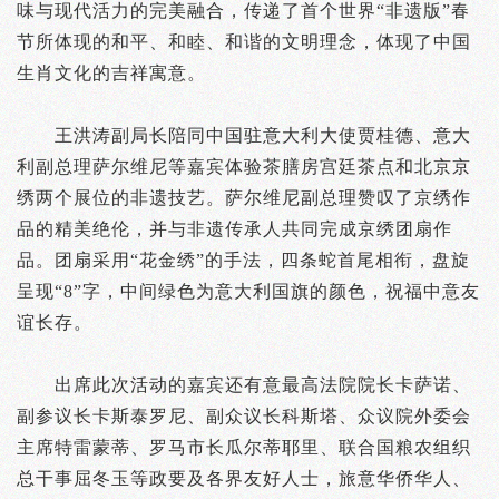
味与现代活力的完美融合，传递了首个世界“非遗版”春
节所体现的和平、和睦、和谐的文明理念，体现了中国
生肖文化的吉祥寓意。
王洪涛副局长陪同中国驻意大利大使贾桂德、意大
利副总理萨尔维尼等嘉宾体验茶膳房宫廷茶点和北京京
绣两个展位的非遗技艺。萨尔维尼副总理赞叹了京绣作
品的精美绝伦，并与非遗传承人共同完成京绣团扇作
品。团扇采用“花金绣”的手法，四条蛇首尾相衔，盘旋
呈现“8”字，中间绿色为意大利国旗的颜色，祝福中意友
谊长存。
出席此次活动的嘉宾还有意最高法院院长卡萨诺、
副参议长卡斯泰罗尼、副众议长科斯塔、众议院外委会
主席特雷蒙蒂、罗马市长瓜尔蒂耶里、联合国粮农组织
总干事屈冬玉等政要及各界友好人士，旅意华侨华人、