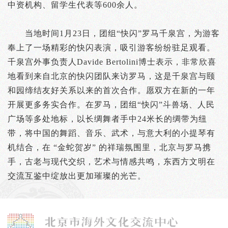
中资机构、留学生代表等600余人。
当地时间1月23日，团组“快闪”罗马千泉宫，为游客
奉上了一场精彩的快闪表演，吸引游客纷纷驻足观看。
千泉宫外事负责人Davide Bertolini博士表示，非常欣喜
地看到来自北京的快闪团队来访罗马，这是千泉宫与颐
和园缔结友好关系以来的首次合作。愿双方在新的一年
开展更多务实合作。在罗马，团组“快闪”斗兽场、人民
广场等多处地标，以长绸舞者手中24米长的绸带为纽
带，将中国的舞蹈、音乐、武术，与意大利的小提琴有
机结合，在 “金蛇贺岁” 的祥瑞氛围里，北京与罗马携
手，古老与现代交织，艺术与情感共鸣，东西方文明在
交流互鉴中绽放出更加璀璨的光芒。