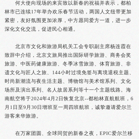
何大使向现场的来宾致以新春的祝福并表示，都柏
林市已连续17年举办欢乐春节活动，两国人文纽带更加
紧密，友好氛围更加浓厚，中方愿同爱方一道，进一步
深化文化交流，促进民心相通。
北京市文化和旅游局机关工会专职副主席杨连霞在
致辞中介绍，北京文旅局推出国际研学旅游、商务会奖
旅游、中医药健康旅游、冬季冰雪旅游、体育旅游、非
遗文化与匠人之旅、144小时过境免签与离境退税主题、
时尚新潮流与夜生活主题、博物馆与美术馆系列、文化
场所及演出系列、名人故居系列等十一个主题线路。海
南航空将于2024年4月2日恢复北京--都柏林直航航班，6
月1日至9月30日增班至一周四班航班，诚挚邀请爱尔兰
游客来华旅游。
在万家团圆、全球同贺的新春之夜，EPIC爱尔兰移