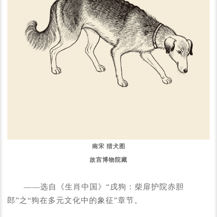
南宋 猎犬图
故宫博物院藏
——选自《生肖中国》“戌狗：柴扉护院赤胆
郎”之“狗在多元文化中的象征”章节。