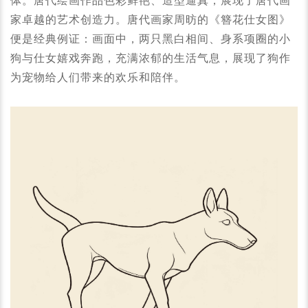
体。唐代绘画作品色彩鲜艳、造型逼真，展现了唐代画
家卓越的艺术创造力。唐代画家周昉的《簪花仕女图》
便是经典例证：画面中，两只黑白相间、身系项圈的小
狗与仕女嬉戏奔跑，充满浓郁的生活气息，展现了狗作
为宠物给人们带来的欢乐和陪伴。