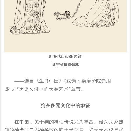
唐 簪花仕女图(局部)
辽宁省博物馆藏
——选自《生肖中国》“戌狗：柴扉护院赤胆
郎”之“历史长河中的犬类艺术”章节。
狗在多元文化中的象征
在中国，关于狗的神话传说尤为丰富。最为大家熟
知的神犬非二郎神杨戬的哮天犬莫属。哮天犬不仅是杨